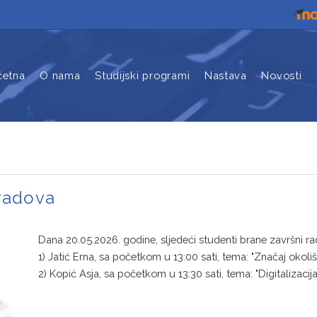
četna
O nama
Studijski programi
Nastava
Novosti
 radova
Dana 20.05.2026. godine, sljedeći studenti brane završni ra
1) Jatić Erna,
sa početkom u 13:00 sati, tema: "Značaj okolišn
2) Kopić Asja, sa početkom u 13:30 sati, tema: "Digitalizaci