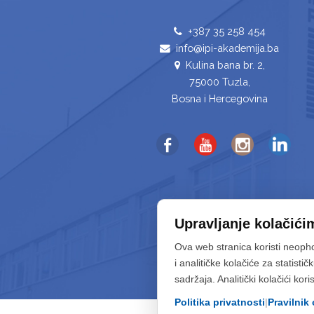
+387 35 258 454
info@ipi-akademija.ba
Kulina bana br. 2,
75000 Tuzla,
Bosna i Hercegovina
Upravljanje kolačići
Ova web stranica koristi neoph
i analitičke kolačiće za statist
sadržaja. Analitički kolačići kor
Politika privatnosti
|
Pravilnik