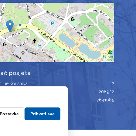
jač posjeta
nline korisnika:
12
tvenih posjeta:
208922
pregleda:
7641085
Postavke
Prihvati sve