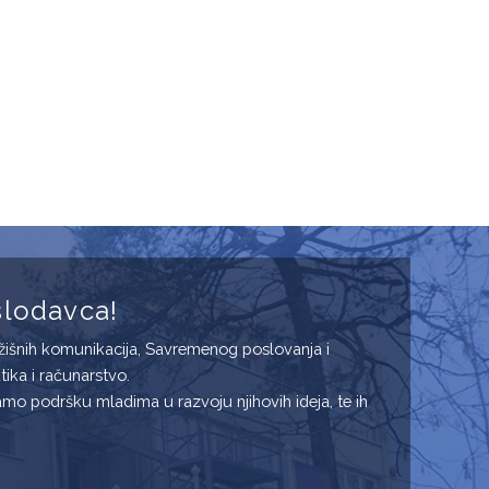
oslodavca!
Tržišnih komunikacija, Savremenog poslovanja i
ika i računarstvo.
o podršku mladima u razvoju njihovih ideja, te ih