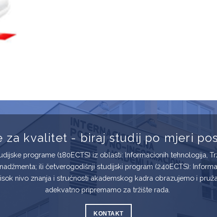
 za kvalitet - biraj studij po mjeri p
tudijske programe (180ECTS) iz oblasti: Informacionih tehnologija, 
adžmenta; ili četverogodišnji studijski program (240ECTS): Informat
isok nivo znanja i stručnosti akademskog kadra obrazujemo i pružam
adekvatno pripremamo za tržište rada.
KONTAKT