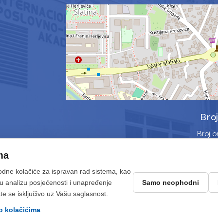
Bro
Broj o
Broj jedins
ma
Ukupno 
odne kolačiće za ispravan rad sistema, kao
ičku analizu posjećenosti i unapređenje
Samo neophodni
© 2026 ipi-akademija.ba. Napravljeno sa
mojWeb
2.10.5 |
LEFTOR
iste se isključivo uz Vašu saglasnost.
 o kolačićima