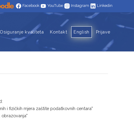
Facebook
YouTube
Instagram
Linkedin
Osiguranje kvaliteta
Kontakt
English
Prijave
d:
ih i fizičkih mjera zaštite podatkovnih centara"
ja obrazovanja"