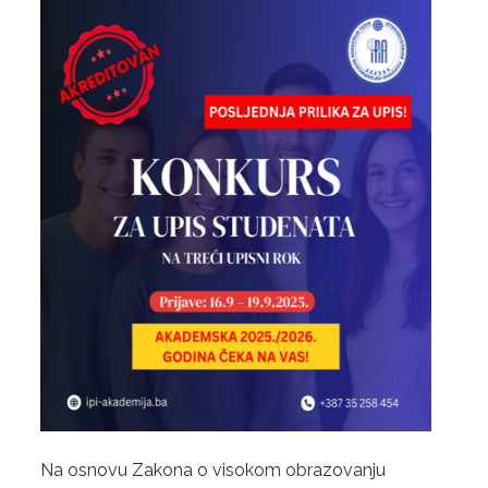
NASTAVA
NOVOSTI
OSIGURANJE KVALITETA
SISTEM OSIGURANJA KVALITETA
DOKUMENTI
MEĐUNARODNA SARADNJA
KONTAKT
ENGLISH
ABOUT US
STUDY PROGRAMS
Na osnovu Zakona o visokom obrazovanju
CONTACT US