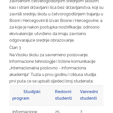
završenom četverogodišnjom srednjom školom,
kao i strani državljani i lica bez državljanstva, koji su
završili srednju školu u četvorogodišnjem trajanju u
Bosni i Hercegovini ili izvan Bosne i Hercegovine, a
za koje je nakon postupka nostrifikacije, odnosno
ekvivalencije, utvrđeno da imaju završeno
odgovarajuće srednje obrazovanje.
Član 3
Na Visoku školu za savremeno poslovanje,
informacione tehnologije i tržišne komunikacije
„Internacionalna poslovno - informaciona
akademija” Tuzla u prvu godinu I ciklusa studija
prvi puta će se upisati sljedeći broj studenata:
Studijski
Redovni
Vanredni
program
studenti
studenti
Informacione
25
7