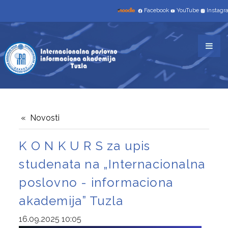
NAUČNO-ISTRAŽIVAČKI RAD
Facebook
YouTube
Instag
STUDIJSKI PROGRAMI
TROGODIŠNJI
INFORMACIONE TEHNOLGIJE
TRŽIŠNE KOMUNIKACIJE
SAVREMENO POSLOVANJE I INFORMATIČKI
Novosti
MENADŽMENT
K O N K U R S za upis
studenata na „Internacionalna
ČETVEROGODIŠNJI
poslovno - informaciona
INFORMATIKA I RAČUNARSTVO
akademija” Tuzla
UPIS
16.09.2025 10:05