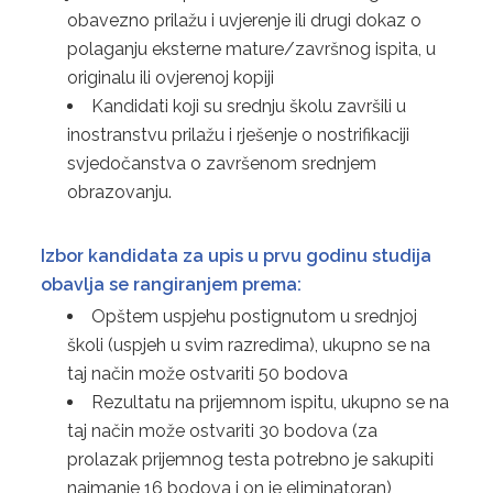
obavezno prilažu i uvjerenje ili drugi dokaz o
polaganju eksterne mature/završnog ispita, u
originalu ili ovjerenoj kopiji
Kandidati koji su srednju školu završili u
inostranstvu prilažu i rješenje o nostrifikaciji
svjedočanstva o završenom srednjem
obrazovanju.
Izbor kandidata za upis u prvu godinu studija
obavlja se rangiranjem prema:
Opštem uspjehu postignutom u srednjoj
školi (uspjeh u svim razredima), ukupno se na
taj način može ostvariti 50 bodova
Rezultatu na prijemnom ispitu, ukupno se na
taj način može ostvariti 30 bodova (za
prolazak prijemnog testa potrebno je sakupiti
najmanje 16 bodova i on je eliminatoran)