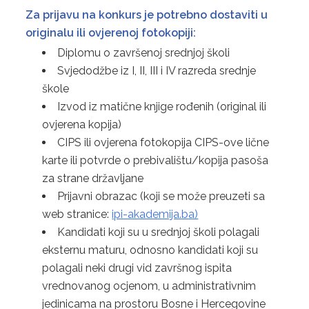
Za prijavu na konkurs je potrebno dostaviti u
originalu ili ovjerenoj fotokopiji:
Diplomu o završenoj srednjoj školi
Svjedodžbe iz I, II, III i IV razreda srednje
škole
Izvod iz matične knjige rođenih (original ili
ovjerena kopija)
CIPS ili ovjerena fotokopija CIPS-ove lične
karte ili potvrde o prebivalištu/kopija pasoša
za strane državljane
Prijavni obrazac (koji se može preuzeti sa
web stranice:
ipi-akademija.ba)
Kandidati koji su u srednjoj školi polagali
eksternu maturu, odnosno kandidati koji su
polagali neki drugi vid završnog ispita
vrednovanog ocjenom, u administrativnim
jedinicama na prostoru Bosne i Hercegovine