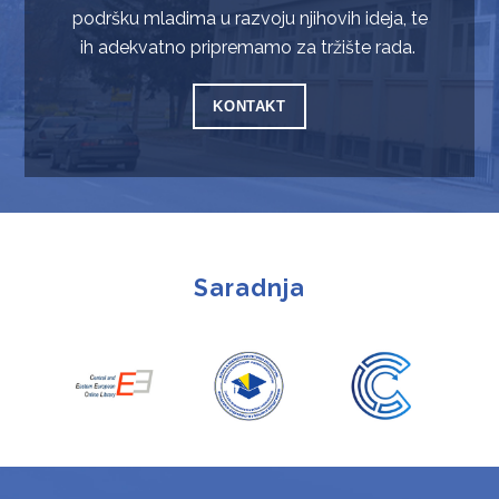
podršku mladima u razvoju njihovih ideja, te
ih adekvatno pripremamo za tržište rada.
KONTAKT
Saradnja