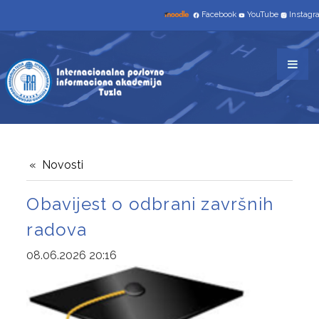
NAUČNO-ISTRAŽIVAČKI RAD
Facebook
YouTube
Instag
STUDIJSKI PROGRAMI
TROGODIŠNJI
INFORMACIONE TEHNOLGIJE
TRŽIŠNE KOMUNIKACIJE
SAVREMENO POSLOVANJE I INFORMATIČKI
Novosti
MENADŽMENT
Obavijest o odbrani završnih
radova
ČETVEROGODIŠNJI
08.06.2026 20:16
INFORMATIKA I RAČUNARSTVO
UPIS