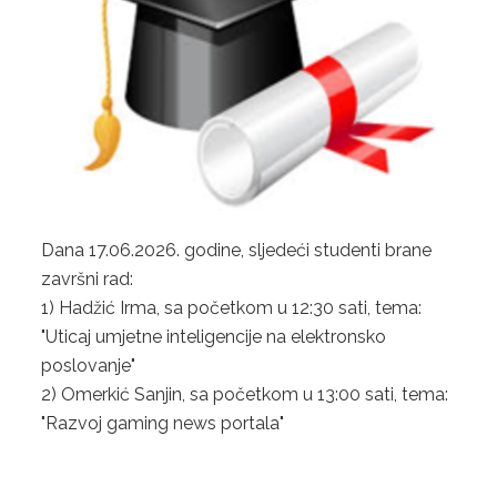
NASTAVA
NOVOSTI
OSIGURANJE KVALITETA
SISTEM OSIGURANJA KVALITETA
DOKUMENTI
MEĐUNARODNA SARADNJA
Dana 17.06.2026. godine, sljedeći studenti brane
završni rad:
KONTAKT
1) Hadžić Irma,
sa početkom u 12:30 sati, tema:
"Uticaj umjetne inteligencije na elektronsko
ENGLISH
poslovanje"
ABOUT US
2) Omerkić Sanjin, sa početkom u 13:00 sati, tema:
"Razvoj gaming news portala"
STUDY PROGRAMS
CONTACT US