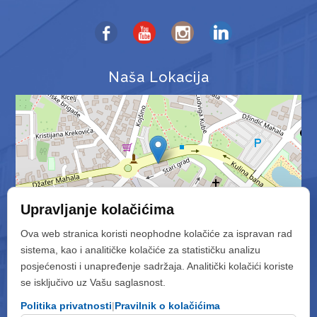
Naša Lokacija
Upravljanje kolačićima
Ova web stranica koristi neophodne kolačiće za ispravan rad
sistema, kao i analitičke kolačiće za statističku analizu
Brojač posjeta
posjećenosti i unapređenje sadržaja. Analitički kolačići koriste
se isključivo uz Vašu saglasnost.
Broj online korisnika:
4
Politika privatnosti
|
Pravilnik o kolačićima
Broj jedinstvenih posjeta:
208201