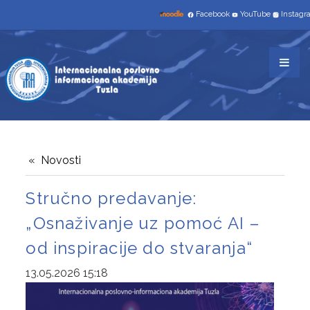
NAUČNO-ISTRAŽIVAČKI RAD
Facebook
YouTube
Instag
STUDIJSKI PROGRAMI
TROGODIŠNJI
INFORMACIONE TEHNOLGIJE
TRŽIŠNE KOMUNIKACIJE
SAVREMENO POSLOVANJE I INFORMATIČKI
Novosti
MENADŽMENT
Stručno predavanje:
„Osnaživanje uz pomoć AI –
ČETVEROGODIŠNJI
od inspiracije do stvaranja“
INFORMATIKA I RAČUNARSTVO
13.05.2026 15:18
UPIS