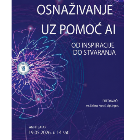
NASTAVA
NOVOSTI
OSIGURANJE KVALITETA
SISTEM OSIGURANJA KVALITETA
DOKUMENTI
MEĐUNARODNA SARADNJA
KONTAKT
ENGLISH
ABOUT US
STUDY PROGRAMS
CONTACT US