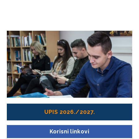
NASTAVA
NOVOSTI
OSIGURANJE KVALITETA
SISTEM OSIGURANJA KVALITETA
DOKUMENTI
MEĐUNARODNA SARADNJA
KONTAKT
ENGLISH
ABOUT US
UPIS 2026./2027.
STUDY PROGRAMS
Korisni linkovi
CONTACT US