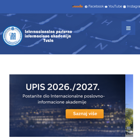
NAUČNO-ISTRAŽIVAČKI RAD
Facebook
YouTube
Instag
STUDIJSKI PROGRAMI
TROGODIŠNJI
INFORMACIONE TEHNOLGIJE
TRŽIŠNE KOMUNIKACIJE
SAVREMENO POSLOVANJE I INFORMATIČKI
MENADŽMENT
ČETVEROGODIŠNJI
INFORMATIKA I RAČUNARSTVO
UPIS