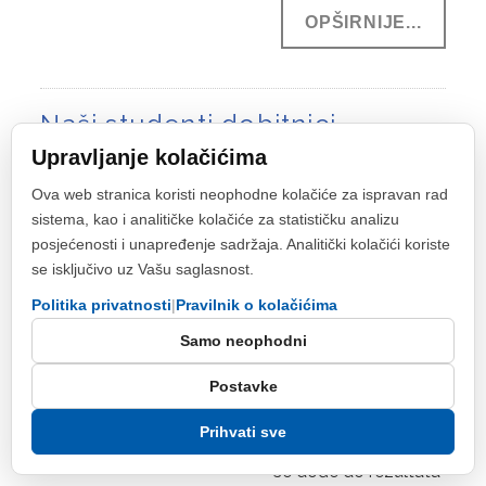
OPŠIRNIJE...
Naši studenti dobitnici
Upravljanje kolačićima
stipendije za pohađanje kursa
Ova web stranica koristi neophodne kolačiće za ispravan rad
Harvard Univerziteta
sistema, kao i analitičke kolačiće za statističku analizu
Muhamed Isabegović i Haris Arnautović
posjećenosti i unapređenje sadržaja. Analitički kolačići koriste
se isključivo uz Vašu saglasnost.
pohađat će kurseve u trajanju od pet radnih
sedmica
Politika privatnosti
|
Pravilnik o kolačićima
09.01.2019 15:00
Samo neophodni
"Ništa što je vrijedno
ne dolazi na brzinu.
Postavke
Konstantan i marljiv
Prihvati sve
rad su jedini način da
se dođe do rezultata