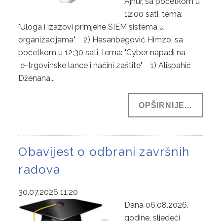
Ajnur, sa početkom u
NASTAVA
12:00 sati, tema:
NOVOSTI
"Uloga i izazovi primjene SIEM sistema u
organizacijama" 2) Hasanbegović Himzo, sa
OSIGURANJE KVALITETA
početkom u 12:30 sati, tema: "Cyber napadi na
e-trgovinske lance i načini zaštite" 1) Alispahić
SISTEM OSIGURANJA KVALITETA
Dženana...
DOKUMENTI
OPŠIRNIJE...
MEĐUNARODNA SARADNJA
KONTAKT
Obavijest o odbrani završnih
ENGLISH
radova
ABOUT US
30.07.2026 11:20
STUDY PROGRAMS
Dana 06.08.2026.
godine, sljedeći
CONTACT US