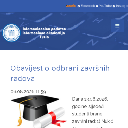
NAUČNO-ISTRAŽIVAČKI RAD
Facebook
YouTube
Instag
STUDIJSKI PROGRAMI
TROGODIŠNJI
INFORMACIONE TEHNOLGIJE
TRŽIŠNE KOMUNIKACIJE
SAVREMENO POSLOVANJE I INFORMATIČKI
Obavijest o odbrani završnih
radova
MENADŽMENT
ČETVEROGODIŠNJI
06.08.2026 11:59
Dana 13.08.2026.
INFORMATIKA I RAČUNARSTVO
godine, sljedeći
studenti brane
UPIS
završni rad: 1) Nukić