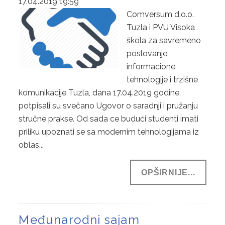
17.04.2019 19:59
Comversum d.o.o.
Tuzla i PVU Visoka
škola za savremeno
poslovanje,
informacione
tehnologije i trzišne
komunikacije Tuzla, dana 17.04.2019 godine,
potpisali su svečano Ugovor o saradnji i pružanju
stručne prakse. Od sada ce budući studenti imati
priliku upoznati se sa modernim tehnologijama iz
oblas...
OPŠIRNIJE...
Međunarodni sajam